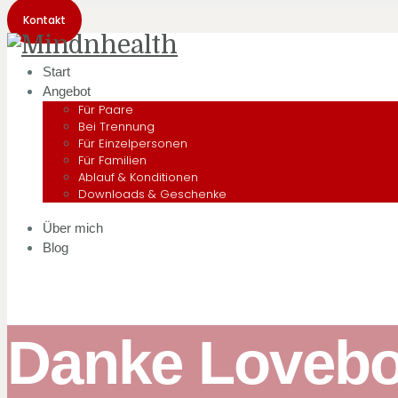
Kontakt
Start
Angebot
Für Paare
Bei Trennung
Für Einzelpersonen
Für Familien
Ablauf & Konditionen
Downloads & Geschenke
Über mich
Blog
Danke Loveb