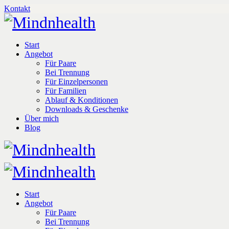
Kontakt
Start
Angebot
Für Paare
Bei Trennung
Für Einzelpersonen
Für Familien
Ablauf & Konditionen
Downloads & Geschenke
Über mich
Blog
Start
Angebot
Für Paare
Bei Trennung