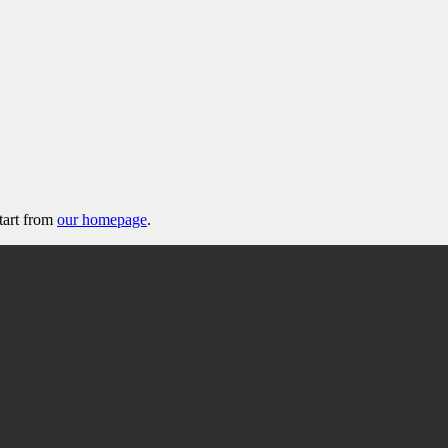
tart from
our homepage
.