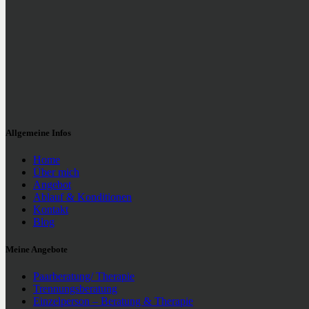
Allgemeine Infos
Home
Über mich
Angebot
Ablauf & Konditionen
Kontakt
Blog
Meine Angebote
Paarberatung/ Therapie
Trennungsberatung
Einzelperson – Beratung & Therapie