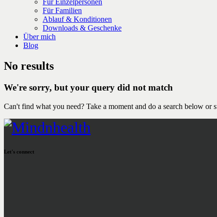
Für Einzelpersonen
Für Familien
Ablauf & Konditionen
Downloads & Geschenke
Über mich
Blog
No results
We're sorry, but your query did not match
Can't find what you need? Take a moment and do a search below or s
Let's connect