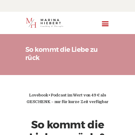
Start
So kommt die Liebe zu
Angebot
rück
Über mich
Blog
Lovebook+Podcast im Wert von 49 € als
GESCHENK – nur für kurze Zeit verfügbar
So kommt die