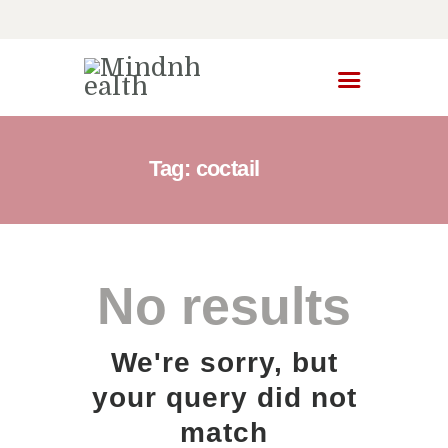
Start
Tag: coctail
Angebot
Über mich
Blog
No results
We're sorry, but
your query did not
match