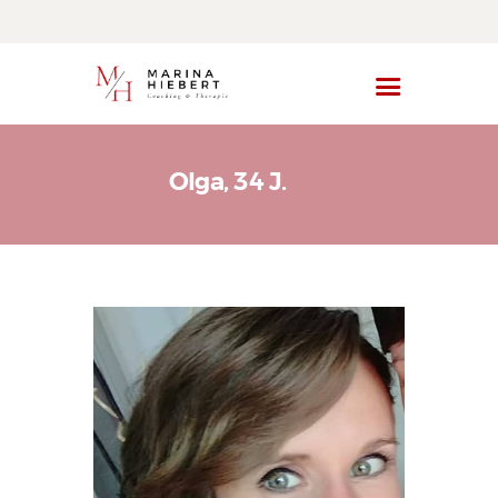
Start
Olga, 34 J.
Angebot
Über mich
Blog